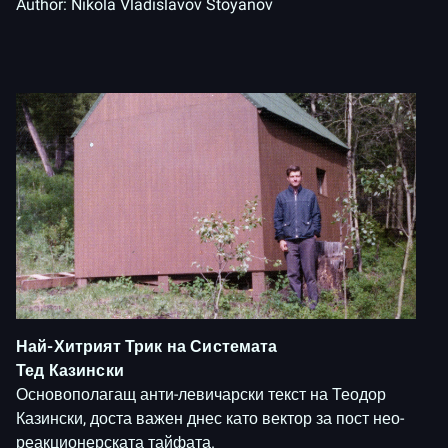
Author:
Nikola Vladislavov Stoyanov
Най-Хитрият Трик на Системата
Тед Казински
Основополагащ анти-левичарски текст на Теодор
Казински, доста важен днес като вектор за пост нео-
реакционерската тайфата.