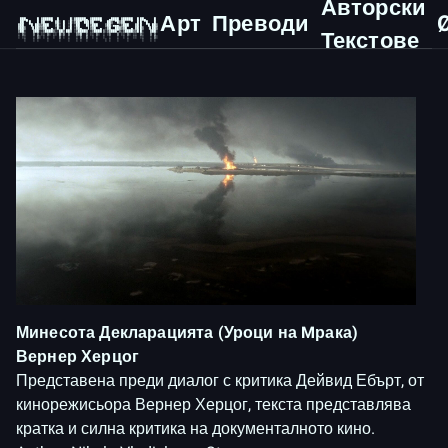
Авторски
Арт
Преводи
 ███▄    █ ▓█████  █     █░▓█████▄ ▓█████   ▄████ ▓█████  ███▄    █ 

 ██ ▀█   █ ▓█   ▀ ▓█░ █ ░█░▒██▀ ██▌▓█   ▀  ██▒ ▀█▒▓█   ▀  ██ ▀█   █ 

▓██  ▀█ ██▒▒███   ▒█░ █ ░█ ░██   █▌▒███   ▒██░▄▄▄░▒███   ▓██  ▀█ ██▒

▓██▒  ▐▌██▒▒▓█  ▄ ░█░ █ ░█ ░▓█▄   ▌▒▓█  ▄ ░▓█  ██▓▒▓█  ▄ ▓██▒  ▐▌██▒

Текстове
▒██░   ▓██░░▒████▒░░██▒██▓ ░▒████▓ ░▒████▒░▒▓███▀▒░▒████▒▒██░   ▓██░

░ ▒░   ▒ ▒ ░░ ▒░ ░░ ▓░▒ ▒   ▒▒▓  ▒ ░░ ▒░ ░ ░▒   ▒ ░░ ▒░ ░░ ▒░   ▒ ▒ 

░ ░░   ░ ▒░ ░ ░  ░  ▒ ░ ░   ░ ▒  ▒  ░ ░  ░  ░   ░  ░ ░  ░░ ░░   ░ ▒░

Минесота Декларацията (Уроци на Mрака)
Вернер Херцог
Представена преди диалог с критика Дейвид Ебърт, от
кинорежисьора Вернер Херцог, текста представлява
кратка и силна критика на документалното кино.