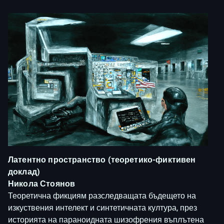
Латентно пространство (теоретико-фиктивен
доклад)
Никола Стоянов
Теоретична фикциям разследващата бъдещето на
изкуствения интелект и синтетичната култура, през
историята на параноидната шизофрения въплътена