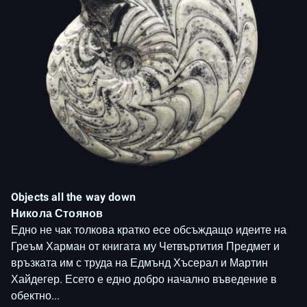
Objects all the way down
Никола Стоянов
Едно не чак толкова кратко есе обсъждащо идеите на
Греъм Харман от книгата му Четвъртития Предмет и
връзката им с труда на Едмънд Хъсерал и Мартин
Хайдегер. Есето е едно добро начално въведение в
обектно...