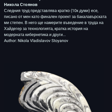
Никола Стоянов
Следния труд представлява кратко (10к думи) есе,
писано от мен като финален проект за бакалавърската
ми степен. В него ще намерите въведение в труда на
Хайдегер за технологията, кратка история на
модерната кибернетика и други...
Author:
Nikola Vladislavov Stoyanov