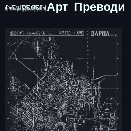
Арт
Преводи
 ███▄    █ ▓█████  █     █░▓█████▄ ▓█████   ▄████ ▓█████  ███▄    █ 

 ██ ▀█   █ ▓█   ▀ ▓█░ █ ░█░▒██▀ ██▌▓█   ▀  ██▒ ▀█▒▓█   ▀  ██ ▀█   █ 

▓██  ▀█ ██▒▒███   ▒█░ █ ░█ ░██   █▌▒███   ▒██░▄▄▄░▒███   ▓██  ▀█ ██▒

▓██▒  ▐▌██▒▒▓█  ▄ ░█░ █ ░█ ░▓█▄   ▌▒▓█  ▄ ░▓█  ██▓▒▓█  ▄ ▓██▒  ▐▌██▒

▒██░   ▓██░░▒████▒░░██▒██▓ ░▒████▓ ░▒████▒░▒▓███▀▒░▒████▒▒██░   ▓██░

░ ▒░   ▒ ▒ ░░ ▒░ ░░ ▓░▒ ▒   ▒▒▓  ▒ ░░ ▒░ ░ ░▒   ▒ ░░ ▒░ ░░ ▒░   ▒ ▒ 

░ ░░   ░ ▒░ ░ ░  ░  ▒ ░ ░   ░ ▒  ▒  ░ ░  ░  ░   ░  ░ ░  ░░ ░░   ░ ▒░
