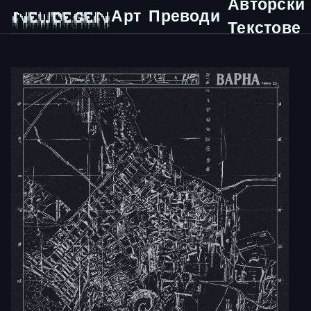
Авторски
Арт
Преводи
 ███▄    █ ▓█████  █     █░▓█████▄ ▓█████   ▄████ ▓█████  ███▄    █ 

 ██ ▀█   █ ▓█   ▀ ▓█░ █ ░█░▒██▀ ██▌▓█   ▀  ██▒ ▀█▒▓█   ▀  ██ ▀█   █ 

▓██  ▀█ ██▒▒███   ▒█░ █ ░█ ░██   █▌▒███   ▒██░▄▄▄░▒███   ▓██  ▀█ ██▒

▓██▒  ▐▌██▒▒▓█  ▄ ░█░ █ ░█ ░▓█▄   ▌▒▓█  ▄ ░▓█  ██▓▒▓█  ▄ ▓██▒  ▐▌██▒

Текстове
▒██░   ▓██░░▒████▒░░██▒██▓ ░▒████▓ ░▒████▒░▒▓███▀▒░▒████▒▒██░   ▓██░

░ ▒░   ▒ ▒ ░░ ▒░ ░░ ▓░▒ ▒   ▒▒▓  ▒ ░░ ▒░ ░ ░▒   ▒ ░░ ▒░ ░░ ▒░   ▒ ▒ 

░ ░░   ░ ▒░ ░ ░  ░  ▒ ░ ░   ░ ▒  ▒  ░ ░  ░  ░   ░  ░ ░  ░░ ░░   ░ ▒░
