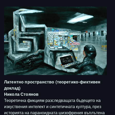
Латентно пространство (теоретико-фиктивен
доклад)
Никола Стоянов
Теоретична фикциям разследващата бъдещето на
изкуствения интелект и синтетичната култура, през
историята на параноидната шизофрения въплътена