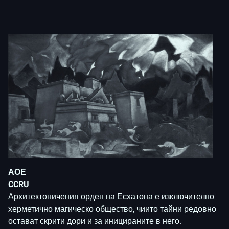
АОЕ
CCRU
Архитектоничения орден на Есхатона е изключително
херметично магическо общество, чиито тайни редовно
остават скрити дори и за иницираните в него.