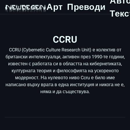
Авт
Арт
Преводи
 ███▄    █ ▓█████  █     █░▓█████▄ ▓█████   ▄████ ▓█████  ███▄    █ 

 ██ ▀█   █ ▓█   ▀ ▓█░ █ ░█░▒██▀ ██▌▓█   ▀  ██▒ ▀█▒▓█   ▀  ██ ▀█   █ 

▓██  ▀█ ██▒▒███   ▒█░ █ ░█ ░██   █▌▒███   ▒██░▄▄▄░▒███   ▓██  ▀█ ██▒

▓██▒  ▐▌██▒▒▓█  ▄ ░█░ █ ░█ ░▓█▄   ▌▒▓█  ▄ ░▓█  ██▓▒▓█  ▄ ▓██▒  ▐▌██▒

▒██░   ▓██░░▒████▒░░██▒██▓ ░▒████▓ ░▒████▒░▒▓███▀▒░▒████▒▒██░   ▓██░

Текс
░ ▒░   ▒ ▒ ░░ ▒░ ░░ ▓░▒ ▒   ▒▒▓  ▒ ░░ ▒░ ░ ░▒   ▒ ░░ ▒░ ░░ ▒░   ▒ ▒ 

░ ░░   ░ ▒░ ░ ░  ░  ▒ ░ ░   ░ ▒  ▒  ░ ░  ░  ░   ░  ░ ░  ░░ ░░   ░ ▒░

CCRU
CCRU (Cybernetic Culture Research Unit) е колектив от
британски интелектуалци, активен през 1990-те години,
известен с работата си в областта на кибернетиката,
културната теория и философията на ускореното
модерност. На нулевото ниво Ccru е било име
написано върху врата в една институция и никога не е,
няма и да съществува.