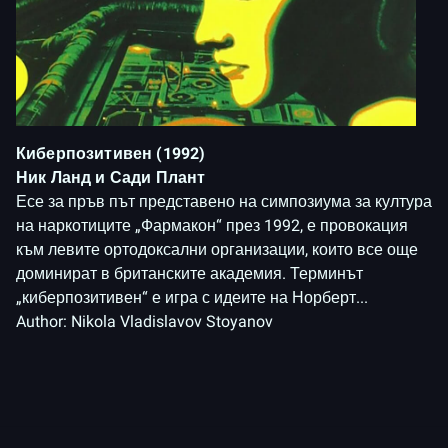
Киберпозитивен (1992)
Ник Ланд и Сади Плант
Есе за пръв път представено на симпозиума за култура
на наркотиците „Фармакон“ през 1992, е провокация
към левите ортодоксални организации, които все още
доминират в британските академия. Терминът
„киберпозитивен“ е игра с идеите на Норберт...
Author:
Nikola Vladislavov Stoyanov