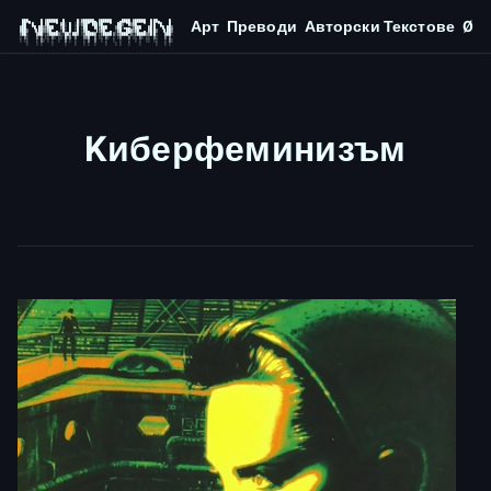
Арт
Преводи
Авторски Текстове
Ø
 ███▄    █ ▓█████  █     █░▓█████▄ ▓█████   ▄████ ▓█████  ███▄    █ 

 ██ ▀█   █ ▓█   ▀ ▓█░ █ ░█░▒██▀ ██▌▓█   ▀  ██▒ ▀█▒▓█   ▀  ██ ▀█   █ 

▓██  ▀█ ██▒▒███   ▒█░ █ ░█ ░██   █▌▒███   ▒██░▄▄▄░▒███   ▓██  ▀█ ██▒

▓██▒  ▐▌██▒▒▓█  ▄ ░█░ █ ░█ ░▓█▄   ▌▒▓█  ▄ ░▓█  ██▓▒▓█  ▄ ▓██▒  ▐▌██▒

▒██░   ▓██░░▒████▒░░██▒██▓ ░▒████▓ ░▒████▒░▒▓███▀▒░▒████▒▒██░   ▓██░

░ ▒░   ▒ ▒ ░░ ▒░ ░░ ▓░▒ ▒   ▒▒▓  ▒ ░░ ▒░ ░ ░▒   ▒ ░░ ▒░ ░░ ▒░   ▒ ▒ 

░ ░░   ░ ▒░ ░ ░  ░  ▒ ░ ░   ░ ▒  ▒  ░ ░  ░  ░   ░  ░ ░  ░░ ░░   ░ ▒░

Kиберфеминизъм