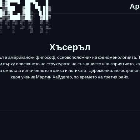
Ар
▄░▒███   ▓██  ▀█ ██▒

█▓▒▓█  ▄ ▓██▒  ▐▌██▒

▀▒░▒████▒▒██░   ▓██░

▒ ░░ ▒░ ░░ ▒░   ▒ ▒ 

░  ░ ░  ░░ ░░   ░ ▒░

Хъсеръл
л е американски философ, основоположник на феноменологията. То
и върху описването на структурата на съзнанието и възприятието, ка
 смисъла и значението в езика и логиката. Церемониално остранен 
своя ученик Мартин Хайдегер, по времето на третия райх.