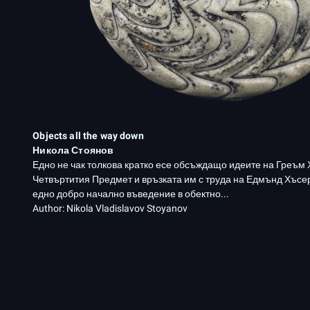
Objects all the way down
Никола Стоянов
Едно не чак толкова кратко есе обсъждащо идеите на Греъм 
Четвъртития Предмет и връзката им с труда на Едмънд Хъсе
едно добро начално въведение в обектно...
Author:
Nikola Vladislavov Stoyanov