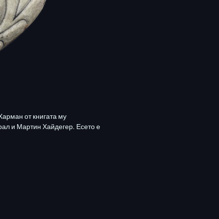
Харман от книгата му
рал и Мартин Хайдегер. Есето е