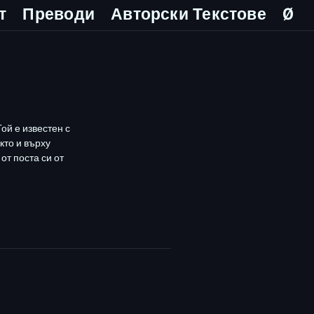
т
Преводи
Авторски Текстове
Ø
й е известен с
кто и върху
от поста си от